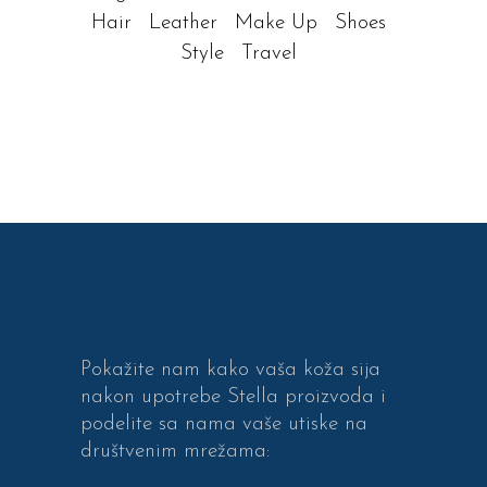
Hair
Leather
Make Up
Shoes
Style
Travel
Pokažite nam kako vaša koža sija
nakon upotrebe Stella proizvoda i
podelite sa nama vaše utiske na
društvenim mrežama: