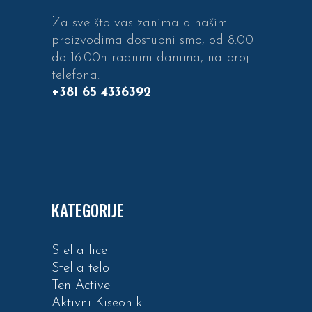
Za sve što vas zanima o našim
proizvodima dostupni smo, od 8.00
do 16.00h radnim danima, na broj
telefona:
+381 65 4336392
KATEGORIJE
Stella lice
Stella telo
Ten Active
Aktivni Kiseonik