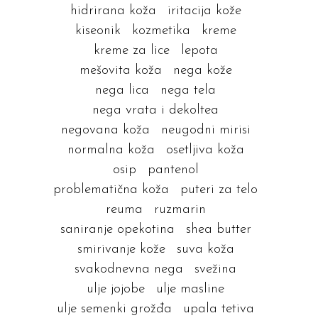
hidrirana koža
iritacija kože
kiseonik
kozmetika
kreme
kreme za lice
lepota
mešovita koža
nega kože
nega lica
nega tela
nega vrata i dekoltea
negovana koža
neugodni mirisi
normalna koža
osetljiva koža
osip
pantenol
problematična koža
puteri za telo
reuma
ruzmarin
saniranje opekotina
shea butter
smirivanje kože
suva koža
svakodnevna nega
svežina
ulje jojobe
ulje masline
ulje semenki grožđa
upala tetiva