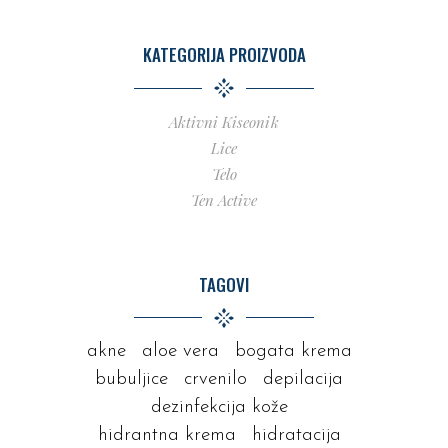
KATEGORIJA PROIZVODA
Aktivni Kiseonik
Lice
Telo
Ten Active
TAGOVI
akne
aloe vera
bogata krema
bubuljice
crvenilo
depilacija
dezinfekcija kože
hidrantna krema
hidratacija