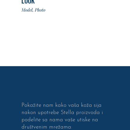
LOOK
Model
Photo
Pokažite nam kako vaša koža sija
nakon upotrebe Stella proizvoda i
podelite sa nama vaše utiske na
društvenim mrežama: