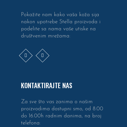
Pokažite nam kako vaša koža sija
nakon upotrebe Stella proizvoda i
podelite sa nama vaše utiske na
društvenim mrežama:
KONTAKTIRAJTE NAS
Za sve što vas zanima o našim
proizvodima dostupni smo, od 8.00
do 16.00h radnim danima, na broj
telefona: