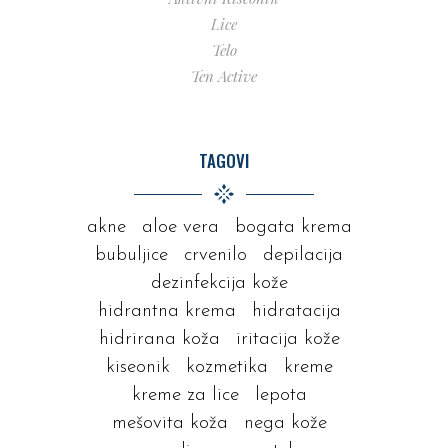
Lice
Telo
Ten Active
TAGOVI
akne
aloe vera
bogata krema
bubuljice
crvenilo
depilacija
dezinfekcija kože
hidrantna krema
hidratacija
hidrirana koža
iritacija kože
kiseonik
kozmetika
kreme
kreme za lice
lepota
mešovita koža
nega kože