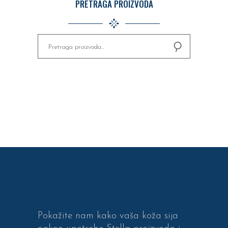
PRETRAGA PROIZVODA
Pretaži
za:
Pokažite nam kako vaša koža sija