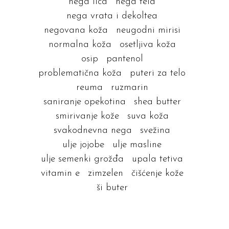
nega lica
nega tela
nega vrata i dekoltea
negovana koža
neugodni mirisi
normalna koža
osetljiva koža
osip
pantenol
problematična koža
puteri za telo
reuma
ruzmarin
saniranje opekotina
shea butter
smirivanje kože
suva koža
svakodnevna nega
svežina
ulje jojobe
ulje masline
ulje semenki grožđa
upala tetiva
vitamin e
zimzelen
čišćenje kože
ši buter