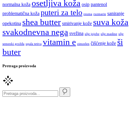
osetljiva koža
normalna koža
osip
pantenol
puteri za telo
problematična koža
saniranje
reuma
ruzmarin
shea butter
suva koža
opekotina
smirivanje kože
svakodnevna nega
svežina
ulje jojobe
ulje masline
ulje
vitamin e
ši
čišćenje kože
semenki grožđa
upala tetiva
zimzelen
buter
Pretraga proizvoda
Pretaži
za: