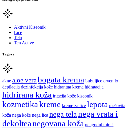
Aktivni Kiseonik
Lice
Telo
Ten Active
Tagovi
bogata krema
aloe vera
akne
bubuljice
crvenilo
depilacija
dezinfekcija kože
hidrantna krema
hidratacija
hidrirana koža
iritacija kože
kiseonik
kozmetika
kreme
lepota
kreme za lice
mešovita
nega vrata i
nega tela
koža
nega kože
nega lica
dekoltea
negovana koža
neugodni mirisi