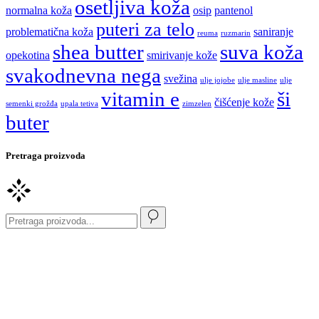
osetljiva koža
normalna koža
osip
pantenol
puteri za telo
problematična koža
saniranje
reuma
ruzmarin
shea butter
suva koža
opekotina
smirivanje kože
svakodnevna nega
svežina
ulje jojobe
ulje masline
ulje
vitamin e
ši
čišćenje kože
semenki grožđa
upala tetiva
zimzelen
buter
Pretraga proizvoda
Pretaži
za: