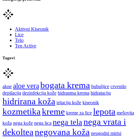
Aktivni Kiseonik
Lice
Telo
Ten Active
Tagovi
bogata krema
aloe vera
akne
bubuljice
crvenilo
depilacija
dezinfekcija kože
hidrantna krema
hidratacija
hidrirana koža
iritacija kože
kiseonik
kozmetika
kreme
lepota
kreme za lice
mešovita
nega vrata i
nega tela
koža
nega kože
nega lica
dekoltea
negovana koža
neugodni mirisi