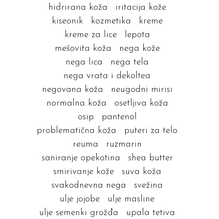
hidrirana koža
iritacija kože
kiseonik
kozmetika
kreme
kreme za lice
lepota
mešovita koža
nega kože
nega lica
nega tela
nega vrata i dekoltea
negovana koža
neugodni mirisi
normalna koža
osetljiva koža
osip
pantenol
problematična koža
puteri za telo
reuma
ruzmarin
saniranje opekotina
shea butter
smirivanje kože
suva koža
svakodnevna nega
svežina
ulje jojobe
ulje masline
ulje semenki grožđa
upala tetiva