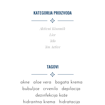
KATEGORIJA PROIZVODA
Aktivni Kiseonik
Lice
Telo
Ten Active
TAGOVI
akne
aloe vera
bogata krema
bubuljice
crvenilo
depilacija
dezinfekcija kože
hidrantna krema
hidratacija