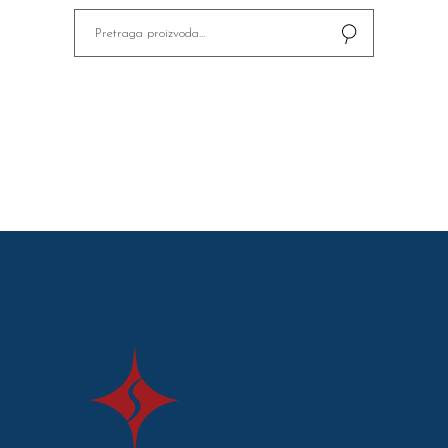
Pretaži
za: