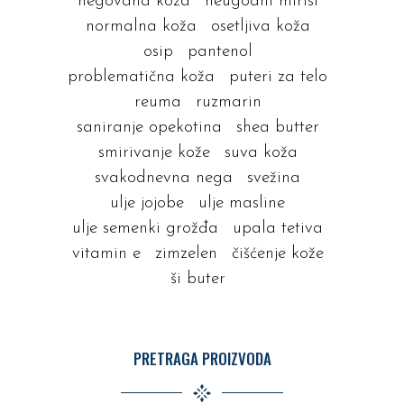
negovana koža
neugodni mirisi
normalna koža
osetljiva koža
osip
pantenol
problematična koža
puteri za telo
reuma
ruzmarin
saniranje opekotina
shea butter
smirivanje kože
suva koža
svakodnevna nega
svežina
ulje jojobe
ulje masline
ulje semenki grožđa
upala tetiva
vitamin e
zimzelen
čišćenje kože
ši buter
PRETRAGA PROIZVODA