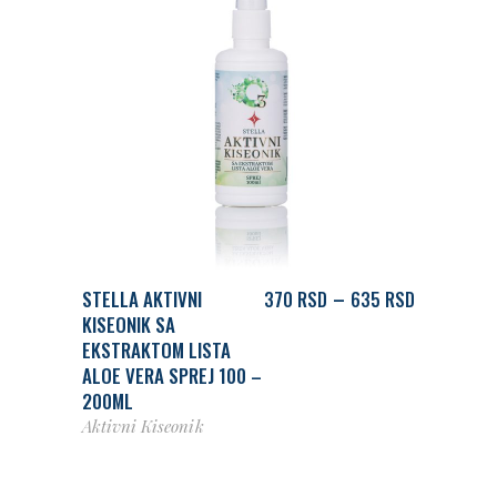
IZABERITE PAKOVANJE
Price
–
STELLA AKTIVNI
370
RSD
635
RSD
range:
KISEONIK SA
370 RSD
EKSTRAKTOM LISTA
through
ALOE VERA SPREJ 100 –
635 RSD
200ML
Aktivni Kiseonik
DODAJ U KORPU