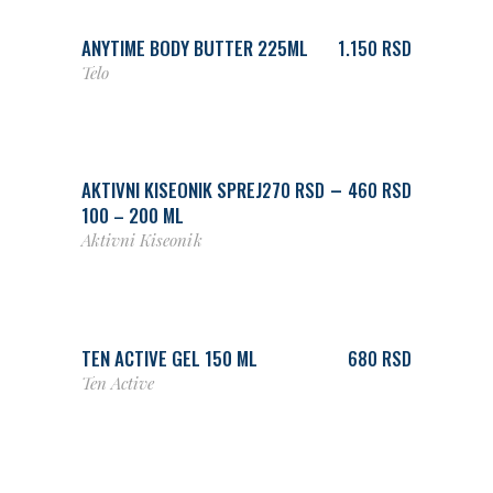
ANYTIME BODY BUTTER 225ML
1.150
RSD
Telo
IZABERITE PAKOVANJE
Price
–
AKTIVNI KISEONIK SPREJ
270
RSD
460
RSD
range:
100 – 200 ML
270 RSD
Aktivni Kiseonik
through
460 RSD
DODAJ U KORPU
TEN ACTIVE GEL 150 ML
680
RSD
Ten Active
DODAJ U KORPU