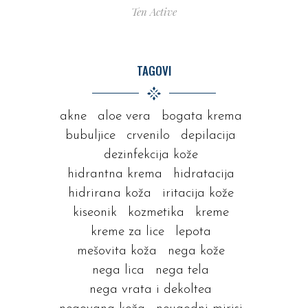
Ten Active
TAGOVI
akne
aloe vera
bogata krema
bubuljice
crvenilo
depilacija
dezinfekcija kože
hidrantna krema
hidratacija
hidrirana koža
iritacija kože
kiseonik
kozmetika
kreme
kreme za lice
lepota
mešovita koža
nega kože
nega lica
nega tela
nega vrata i dekoltea