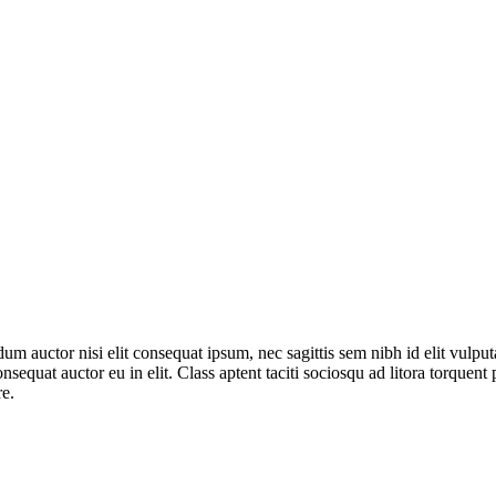
endum auctor nisi elit consequat ipsum, nec sagittis sem nibh id elit vul
onsequat auctor eu in elit. Class aptent taciti sociosqu ad litora torquen
re.